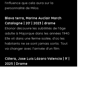
l'influence que cela aura sur la 
personnalité de Milos.
Blava terra, Marine Auclair March 
Catalogne | 20' | 2023 | drame
Elionor découvre les subtilités de l'âge 
adulte à Majorque dans les années 1940. 
Elle vit dans une ferme isolée, d’où les 
habitants ne se sont jamais sortis. Tout 
va changer avec l'arrivée d'un film.
Còlera, Jose Luis Lázaro Valencia | 9' | 
2025 | Drame 
Afficher plus
Partager cet événement