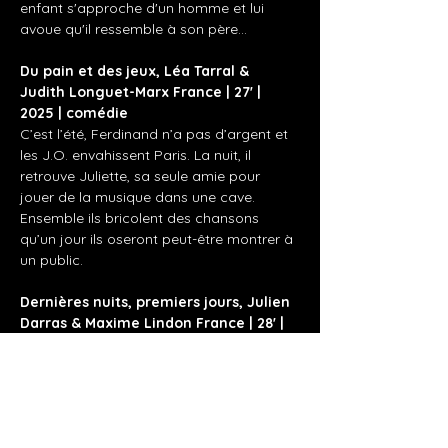
enfant s'approche d'un homme et lui 
avoue qu'il ressemble à son père...
Du pain et des jeux, Léa Tarral & 
Judith Longuet-Marx France | 27' | 
2025 | comédie
C’est l’été, Ferdinand n’a pas d’argent et 
les J.O. envahissent Paris. La nuit, il 
retrouve Juliette, sa seule amie pour 
jouer de la musique dans une cave. 
Ensemble ils bricolent des chansons 
qu’un jour ils oseront peut-être montrer à 
un public.
Dernières nuits, premiers jours, Julien 
Darras & Maxime Lindon France | 28' | 
2025 | drame
Afficher plus