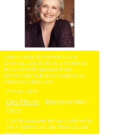
Dans le cadre du Festival Courts
Circuit 66, Lecture de deux scénarios
de courts-métrages par Marie-
Christine Barrault accompagnée de
la harpiste Claire Iselin.
France - 2019
Des Fleurs
- Baptiste Petit-
Gats
C’est la Toussaint. Bérénice sillonne la
ville. Il faut trouver des fleurs pour la
tombe.