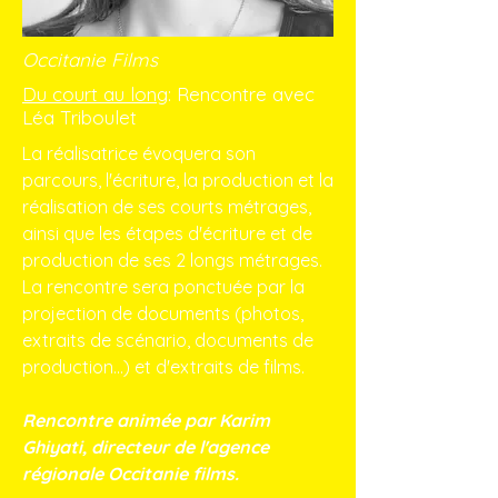
Occitanie Films
Du court au long
: Rencontre avec
Léa Triboulet
La réalisatrice évoquera son
parcours, l'écriture, la production et la
réalisation de ses courts métrages,
ainsi que les étapes d'écriture et de
production de ses 2 longs métrages.
La rencontre sera ponctuée par la
projection de documents (photos,
extraits de scénario, documents de
production...) et d'extraits de films.
Rencontre animée par Karim
Ghiyati, directeur de l'agence
régionale Occitanie films.