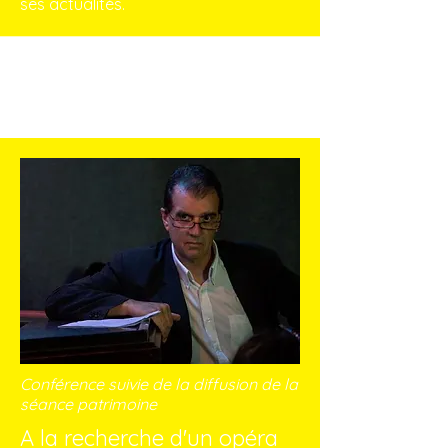
ses actualités.
Conférence Patrimoine
Conférence suivie de la diffusion de la
séance patrimoine
A la recherche d'un opéra