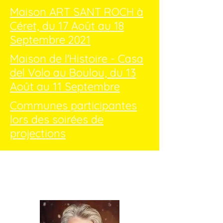
Maison ART SANT ROCH à
Céret, du 17 Août au 18
Septembre 2021
Maison de l'Histoire - Casa
del Volo au Boulou, du 13
Août au 11 Septembre
Communes participantes
lors des soirées de
projections
Lectures Musicales