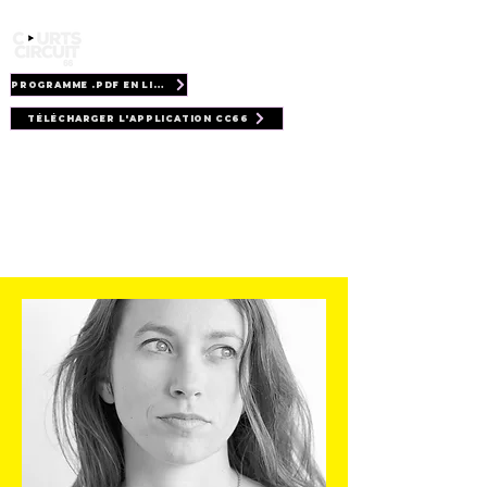
PROGRAMME .PDF EN LIGNE
TÉLÉCHARGER L'APPLICATION CC66
Rencontres
Partenaires