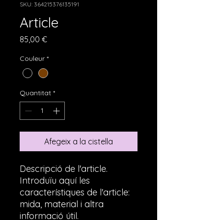
SKU: 364215376135191
Article
Price
85,00 €
Couleur
*
Quantitat
*
Afegeix a la cistella
Descripció de l'article. 
Introduïu aquí les 
característiques de l'article: 
mida, material i altra 
informació útil.