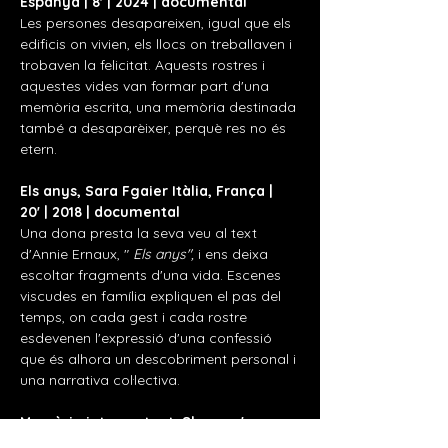
Espanya | 8' | 2024 | documental
Les persones desapareixen, igual que els 
edificis on vivien, els llocs on treballaven i 
trobaven la felicitat. Aquests rostres i 
aquestes vides van formar part d'una 
memòria escrita, una memòria destinada 
també a desaparèixer, perquè res no és 
etern.
Els anys, Sara Fgaier Itàlia, França | 
20' | 2018 | documental
Una dona presta la seva veu al text 
d'Annie Ernaux, " 
Els anys",
 i ens deixa 
escoltar fragments d'una vida. Escenes 
viscudes en família expliquen el pas del 
temps, on cada gest i cada rostre 
esdevenen l'expressió d'una confessió 
que és alhora un descobriment personal i 
una narrativa col·lectiva.
Memòria intersectant, Shayma' 
Awawdeh Palestina, França | 21' | 2025 | 