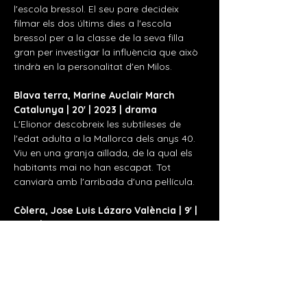
l'escola bressol. El seu pare decideix 
filmar els dos últims dies a l'escola 
bressol per a la classe de la seva filla 
gran per investigar la influència que això 
tindrà en la personalitat d'en Milos.
Blava terra, Marine Auclair March 
Catalunya | 20' | 2023 | drama
L'Elionor descobreix les subtileses de 
l'edat adulta a la Mallorca dels anys 40. 
Viu en una granja aïllada, de la qual els 
habitants mai no han escapat. Tot 
canviarà amb l'arribada d'una pel·lícula.
Còlera, Jose Luis Lázaro València | 9' | 
2025 | Drama
Mostra'n més