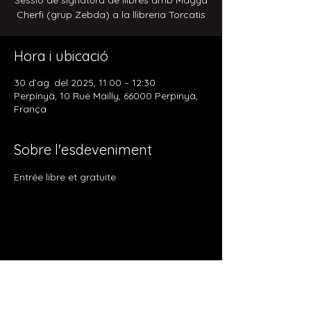
Sessió de signatura de llibres amb Magyd
Cherfi (grup Zebda) a la llibreria Torcatis
Hora i ubicació
30 d’ag. del 2025, 11:00 – 12:30
Perpinyà, 10 Rue Mailly, 66000 Perpinyà,
França
Sobre l'esdeveniment
Entrée libre et gratuite
Comparteix l'esdeveniment