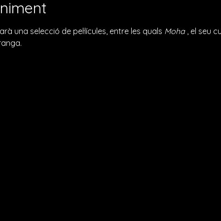
eniment
 una selecció de pel·lícules, entre les quals 
Moha
 , el seu c
ranga.