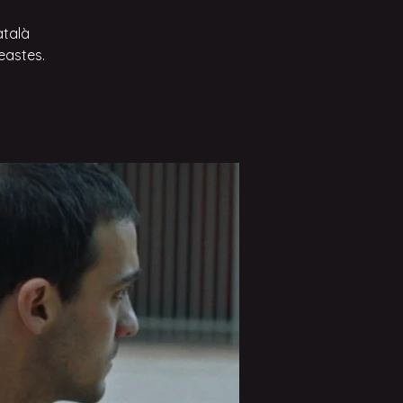
atalà
eastes.