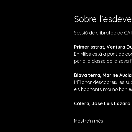
Sobre l'esdev
Sessió de cribratge de CAT
Primer sstrat, Ventura Dur
En Milos està a punt de com
per a la classe de la seva f
Blava terra, Marine Aucla
L'Elionor descobreix les sub
els habitants mai no han es
Còlera, Jose Luis Lázaro 
Mostra'n més