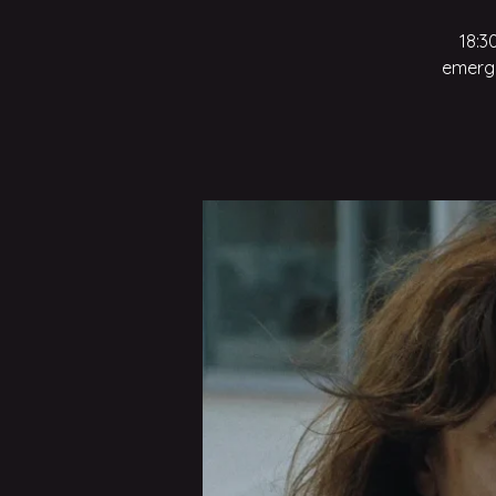
18:3
emerge