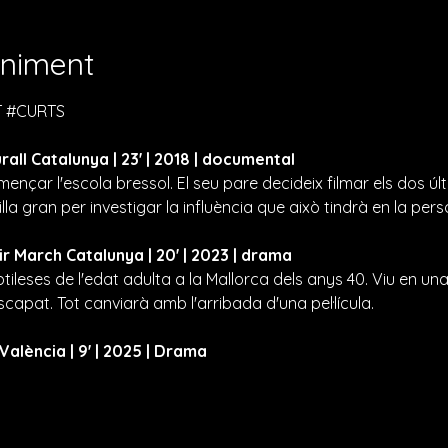
eniment
 
#CURTS
all Catalunya | 23' | 2018 | documental
ençar l'escola bressol. El seu pare decideix filmar els dos últ
illa gran per investigar la influència que això tindrà en la pers
ir March Catalunya | 20' | 2023 | drama
tileses de l'edat adulta a la Mallorca dels anys 40. Viu en una
capat. Tot canviarà amb l'arribada d'una pel·lícula.
València | 9' | 2025 | Drama