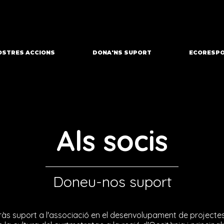
OSTRES ACCIONS
DONA'NS SUPORT
ECORESPO
Als socis
Doneu-nos suport
s suport a l'associació en el desenvolupament de projectes