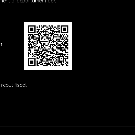
alment al departament dels
t
rebut fiscal.