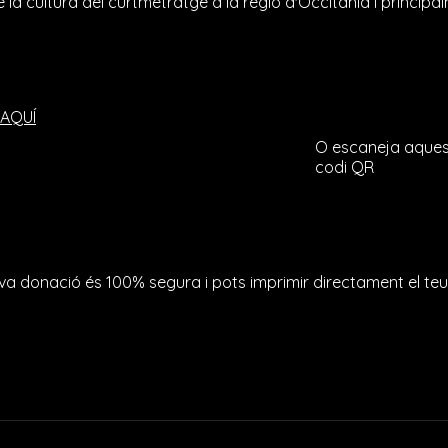
 la cultura del curtmetratge a la regió d'Occitània i princip
AQUÍ
O escaneja aques
codi QR
va donació és 100% segura i pots imprimir directament el teu 