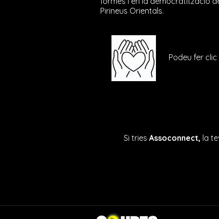
formes i en la democratització de
Pirineus Orientals.
Podeu fer clic
Si tries
Assoconnect,
la te